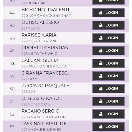
43
219 HURRICANE
BIGHIGNOLI VALENTINA
44
LOGIN
220 NCM CHICA OLENA SNAP
DURSO ALESSIO
45
LOGIN
221 MOJTO
PARISSE ILARIA
46
LOGIN
222 MISS LITTER PINE
PROIETTI CHRISTIAN
47
LOGIN
223 ME TO THE WHIZ
GALGANI GIULIA
48
LOGIN
224 MUCHO CHEX ARLENA
CIRANNA FRANCESCO LUIGI
49
LOGIN
225 DESY
ZUCCARO PASQUALE
50
LOGIN
226 SIXS
DI BLASIO KAROL
51
LOGIN
227 RE NERO D.S.
PAGANO SERGIO
52
LOGIN
228 AN ANGEL INVITATION
TASSINARI MATILDE
53
LOGIN
229 MY PALE BLUE EYES