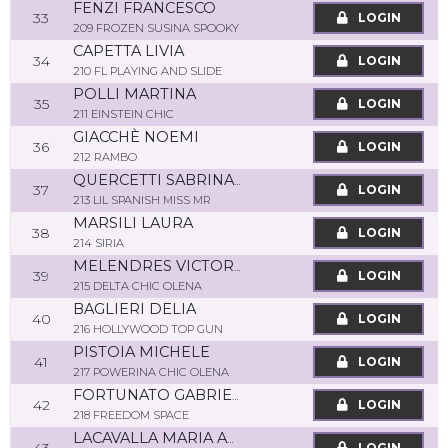
FENZI FRANCESCO
33
LOGIN
209 FROZEN SUSINA SPOOKY
CAPETTA LIVIA
34
LOGIN
210 FL PLAYING AND SLIDE
POLLI MARTINA
35
LOGIN
211 EINSTEIN CHIC
GIACCHÈ NOEMI
36
LOGIN
212 RAMBO
QUERCETTI SABRINA MARIA
37
LOGIN
213 LIL SPANISH MISS MR
MARSILI LAURA
38
LOGIN
214 SIRIA
MELENDRES VICTORIA
39
LOGIN
215 DELTA CHIC OLENA
BAGLIERI DELIA
40
LOGIN
216 HOLLYWOOD TOP GUN
PISTOIA MICHELE
41
LOGIN
217 POWERINA CHIC OLENA
FORTUNATO GABRIELLA
42
LOGIN
218 FREEDOM SPACE
LACAVALLA MARIA ANNA
LOGIN