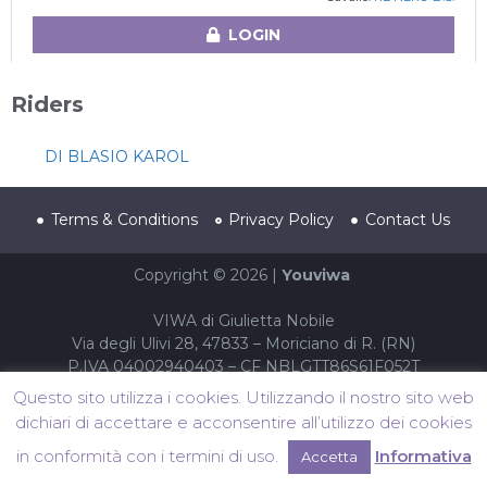
LOGIN
Riders
DI BLASIO KAROL
Terms & Conditions
Privacy Policy
Contact Us
Copyright © 2026 |
Youviwa
VIWA di Giulietta Nobile
Via degli Ulivi 28, 47833 – Moriciano di R. (RN)
P.IVA 04002940403 – CF NBLGTT86S61F052T
Questo sito utilizza i cookies. Utilizzando il nostro sito web
dichiari di accettare e acconsentire all’utilizzo dei cookies
in conformità con i termini di uso.
Informativa
Accetta