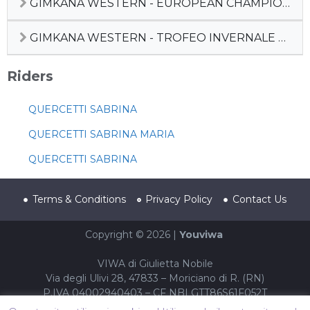
GIMKANA WESTERN - EUROPEAN CHAMPIONSHIP 2024
GIMKANA WESTERN - TROFEO INVERNALE WINTER CHALLENGE 2024
Riders
QUERCETTI SABRINA
QUERCETTI SABRINA MARIA
QUERCETTI SABRINA
Terms & Conditions
Privacy Policy
Contact Us
Copyright © 2026 |
Youviwa
VIWA di Giulietta Nobile
Via degli Ulivi 28, 47833 – Moriciano di R. (RN)
P.IVA 04002940403 – CF NBLGTT86S61F052T