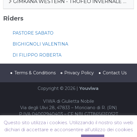
GIMKANA WESTERN - TROFEO INVERNALE WINTER CHALLENGE 2024
Riders
PASTORE SABATO
BIGHIGNOLI VALENTINA
DI FILIPPO ROBERTA
Terms & Conditions
Privacy Policy
Contact Us
Copyright © 2026 |
Youviwa
VIWA di Giulietta Nobile
Via degli Ulivi 28, 47833 – Moriciano di R. (RN)
P.IVA 04002940403 – CF NBLGTT86S61F052T
Questo sito utilizza i cookies. Utilizzando il nostro sito web
dichiari di accettare e acconsentire all’utilizzo dei cookies