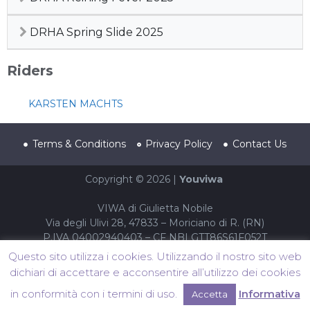
DRHA Spring Slide 2025
Riders
KARSTEN MACHTS
Terms & Conditions
Privacy Policy
Contact Us
Copyright © 2026 |
Youviwa
VIWA di Giulietta Nobile
Via degli Ulivi 28, 47833 – Moriciano di R. (RN)
P.IVA 04002940403 – CF NBLGTT86S61F052T
Questo sito utilizza i cookies. Utilizzando il nostro sito web
dichiari di accettare e acconsentire all’utilizzo dei cookies
in conformità con i termini di uso.
Informativa
Accetta