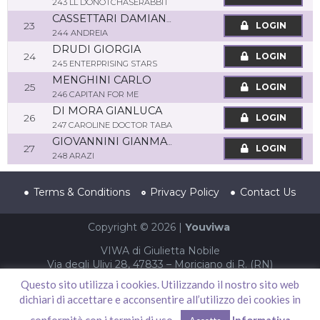
243 LL DONOTCHASERABBIT
CASSETTARI DAMIANO
23
LOGIN
244 ANDREIA
DRUDI GIORGIA
24
LOGIN
245 ENTERPRISING STARS
MENGHINI CARLO
25
LOGIN
246 CAPITAN FOR ME
DI MORA GIANLUCA
26
LOGIN
247 CAROLINE DOCTOR TABA
GIOVANNINI GIANMARCO
27
LOGIN
248 ARAZI
Terms & Conditions
Privacy Policy
Contact Us
Copyright © 2026 |
Youviwa
VIWA di Giulietta Nobile
Via degli Ulivi 28, 47833 – Moriciano di R. (RN)
P.IVA 04002940403 – CF NBLGTT86S61F052T
Questo sito utilizza i cookies. Utilizzando il nostro sito web
dichiari di accettare e acconsentire all’utilizzo dei cookies in