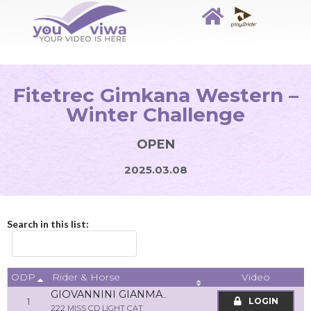
Fitetrec Gimkana Western –
Winter Challenge
OPEN
2025.03.08
Search in this list:
ODP
Video
Rider & Horse
GIOVANNINI GIANMARCO
1
LOGIN
222 MISS CD LIGHT CAT