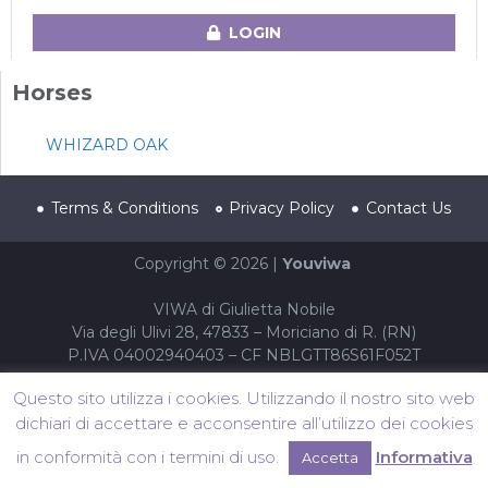
LOGIN
Horses
WHIZARD OAK
Terms & Conditions
Privacy Policy
Contact Us
Copyright © 2026 |
Youviwa
VIWA di Giulietta Nobile
Via degli Ulivi 28, 47833 – Moriciano di R. (RN)
P.IVA 04002940403 – CF NBLGTT86S61F052T
Questo sito utilizza i cookies. Utilizzando il nostro sito web
dichiari di accettare e acconsentire all’utilizzo dei cookies
in conformità con i termini di uso.
Informativa
Accetta