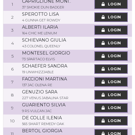
CAPRIGLIONE MONICA
1
LOGIN
37 SMOKIE DUN BADGER
SPEROTTO LISA
2
LOGIN
4 GUNNA GET ROWDY
ALBERTI ILARIA
3
LOGIN
164 CHIC ME LENIUM
SCHIEVANO GIULIA
4
LOGIN
43 COLONEL QUEENLY
MONTESEL GIORGIO
5
LOGIN
73 SPARTACO ELVIS
SCHAEFER SANDRA
6
LOGIN
19 UNWHIZZJABLE
FACCIONI MARTINA
7
LOGIN
137 JAC OLENA RE
GENUZIO SARA
8
LOGIN
227 VENUS JABALINA STAR
GUARIENTO SILVIA
9
LOGIN
9 RS VULCAN JAC
DE COLLE ILENIA
10
LOGIN
565 SMART REMEDY OAK
BERTOL GIORGIA
11
LOGIN