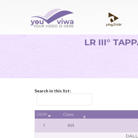
LR III° TA
Search in this list:
ODP
Class
1
RR
DALL