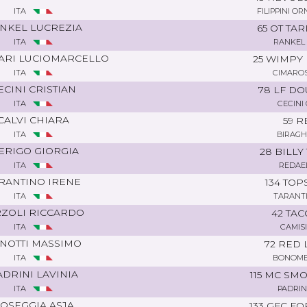
ITA
FILIPPINI O
NKEL LUCREZIA
65 OT TA
ITA
RANKEL 
ARI LUCIOMARCELLO
25 WIMPY 
ITA
CIMAROS
ECINI CRISTIAN
78 LF D
ITA
CECINI
CALVI CHIARA
59 R
ITA
BIRAGH
ERIGO GIORGIA
28 BILLY
ITA
REDAEL
RANTINO IRENE
134 TOP
ITA
TARANTI
RZOLI RICCARDO
42 TA
ITA
CAMIS
NOTTI MASSIMO
72 RED 
ITA
BONOMET
ADRINI LAVINIA
115 MC SM
ITA
PADRIN
OSEGGIA ASJA
133 GFC F