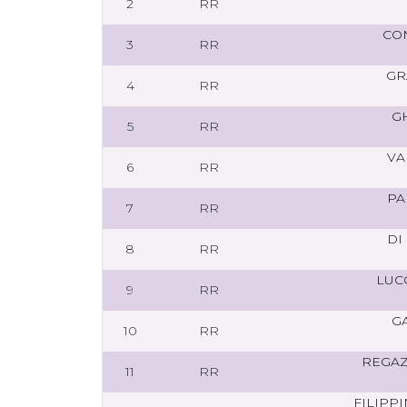
2
RR
CO
3
RR
GR
4
RR
G
5
RR
VA
6
RR
PA
7
RR
DI
8
RR
LUC
9
RR
G
10
RR
REGAZ
11
RR
FILIPP