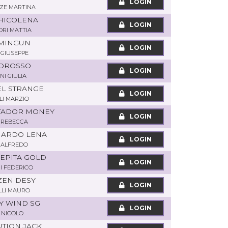
LOGIN
ZZE MARTINA
CHICOLENA
LOGIN
RI MATTIA
EMINGUN
LOGIN
GIUSEPPE
ROROSSO
LOGIN
NI GIULIA
EL STRANGE
LOGIN
I MARZIO
STADOR MONEY
LOGIN
I REBECCA
NARDO LENA
LOGIN
 ALFREDO
PEPITA GOLD
LOGIN
I FEDERICO
ZEN DESY
LOGIN
LLI MAURO
Y WIND SG
LOGIN
 NICOLO
UTION JACK