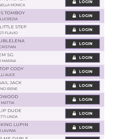
LOGIN
RNELLA MONICA
RIS TOMBOY
LOGIN
LUCREZIA
LITTLE STEP
LOGIN
TI FLAVIO
OUBLELENA
LOGIN
 CRISTIAN
EM SG
LOGIN
I MARINA
 TOP CODY
LOGIN
LI ALICE
SAIL JACK
LOGIN
NO IRENE
COWOOD
LOGIN
I MATTIA
LIP DUDE
LOGIN
TI LINDA
OKING LUPIN
LOGIN
I LAVINIA
OR ME DABLE