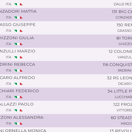
ITA
DALLE PE
NZADORI MATTIA
131 BIG 
ITA
CONZADO
ASSO GIUSEPPE
150 R
ITA
GRASSO 
HIZZONI GIULIA
81 TO
ITA
GHIZZO
NZULLI MARZIO
12 COLON
ITA
VANZULL
DRINI REBECCA
116 CONQUI
ITA
PADRIN
 CARO ALFREDO
32 RS LEO
ITA
DICARO
CHIARI FEDERICO
34 LITTLE 
ITA
LUCCHIAR
ALLAZZI PAOLO
122 FRO
ITA
VITTORE
ZONI ALESSANDRA
60 STEAD
ITA
MAGGI
INI ORNELLA MONICA
13 REVOL