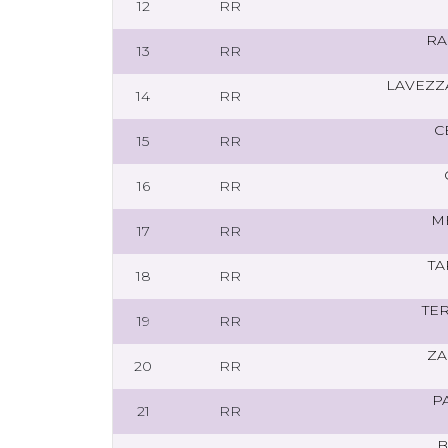
12
RR
RA
13
RR
LAVEZZ
14
RR
C
15
RR
16
RR
M
17
RR
TA
18
RR
TE
19
RR
ZA
20
RR
P
21
RR
B