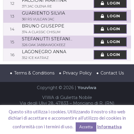
FACCIONI MARTINA
12
LOGIN
371 JAC OLENA RE
GUARIENTO SILVIA
13
LOGIN
361 RS VULCAN JAC
BRUNO GIUSEPPE
14
LOGIN
374 A CLASSIC CHISUM
STEFANUTTI STEFANIA
15
LOGIN
326 OAK JABBAWOCKEEZ
LAGONEGRO ANNA
16
LOGIN
352 ICE KATRAZ
Terms & Conditions
Privacy Policy
Contact Us
Copyright © 2026 |
Youviwa
VIWA di Giulietta Nobile
Via degli Ulivi 28, 47833 – Moriciano di R. (RN)
P.IVA 04002940403 – CF NBLGTT86S61F052T
Questo sito utilizza i cookies. Utilizzando il nostro sito web
dichiari di accettare e acconsentire all’utilizzo dei cookies in
conformità con i termini di uso.
Informativa
Accetta