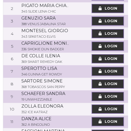
PIGATO MARIA CHIARA
2
LOGIN
345 SLIDE LENA CHIC
GENUZIO SARA
3
LOGIN
388 VENUS JABALINA STAR
MONTESEL GIORGIO
4
LOGIN
343 SPARTACO ELVIS
CAPRIGLIONE MONICA
5
LOGIN
336 SMOKIE DUN BADGER
DE COLLE ILENIA
6
LOGIN
369 SMART REMEDY OAK
SPEROTTO LISA
7
LOGIN
346 GUNNA GET ROWDY
SARTORE SIMONE
8
LOGIN
368 TOBASCOS SAN PEPPY
SCHAEFER SANDRA
9
LOGIN
19 UNWHIZZJABLE
ZOLLA ELEONORA
10
LOGIN
352 ICE KATRAZ
DANZA ALICE
11
LOGIN
362 A BINGOLINO