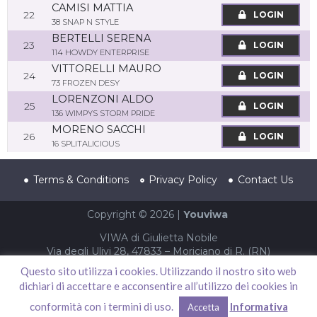
CAMISI MATTIA
22
LOGIN
38 SNAP N STYLE
BERTELLI SERENA
23
LOGIN
114 HOWDY ENTERPRISE
VITTORELLI MAURO
24
LOGIN
73 FROZEN DESY
LORENZONI ALDO
25
LOGIN
136 WIMPYS STORM PRIDE
MORENO SACCHI
26
LOGIN
16 SPLITALICIOUS
Terms & Conditions
Privacy Policy
Contact Us
Copyright © 2026 |
Youviwa
VIWA di Giulietta Nobile
Via degli Ulivi 28, 47833 – Moriciano di R. (RN)
P.IVA 04002940403 – CF NBLGTT86S61F052T
Questo sito utilizza i cookies. Utilizzando il nostro sito web
dichiari di accettare e acconsentire all’utilizzo dei cookies in
conformità con i termini di uso.
Informativa
Accetta