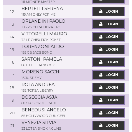
111 MIDNITE MASTER
BERTELLI SERENA
12
LOGIN
115 AM ONLY FOR ME
ORLANDINI PAOLO
13
LOGIN
106 RS CUBA LIBRA JAC
VITTORELLI MAURO
14
LOGIN
72 LF CHEX PICK POKET
LORENZONI ALDO
15
LOGIN
135 GB JACS BOND
SARTONI PAMELA
16
LOGIN
86 LITTLE HANCOCK
MORENO SACCHI
17
LOGIN
13 JUST EMY
ROTA ANDREA
18
LOGIN
132 TOPSAIL BERRY
BOSEGGIA ASJA
19
LOGIN
68 GFC FOR ME DABLE
BENEDUSI ANGELO
20
LOGIN
85 HOLLYWOOD GUN CEEU
VENEZIA SILVIA
21
LOGIN
33 LOTSA SMOKINGUNS