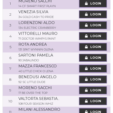
MORENO SACCHI
1
LOGIN
14 CF SMART FIRST PLAYN
VENEZIA SILVIA
2
LOGIN
34 GOLD CASH TO PRIDE
LORENZONI ALDO
3
LOGIN
134 ELECTRIC CRANBERRY
VITTORELLI MAURO
4
LOGIN
71 DOCTOR WIMPYS PAINT
ROTA ANDREA
5
LOGIN
131 SPAT WYNNIN OLENA
SARTONI PAMELA
6
LOGIN
90 JABALINDO
MAZZA FRANCESCO
7
LOGIN
40 LITTLE CHICK O LENA
BENEDUSI ANGELO
8
LOGIN
92 SC LITTLE DUDE
MORENO SACCHI
9
LOGIN
17 BE OVER THE TOP
VALTORTA SEBASTIANO
10
LOGIN
108 FOUR SEASON WHIZ
MILANI ALESSANDRO
11
LOGIN