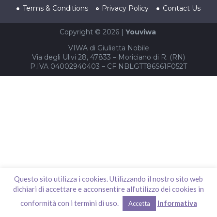
Terms & Conditions
Privacy Policy
Contact Us
Copyright © 2026 |
Youviwa
VIWA di Giulietta Nobile
Via degli Ulivi 28, 47833 – Moriciano di R. (RN)
P.IVA 04002940403 – CF NBLGTT86S61F052T
Questo sito utilizza i cookies. Utilizzando il nostro sito web
dichiari di accettare e acconsentire all’utilizzo dei cookies in
conformità con i termini di uso.
Informativa
Accetta