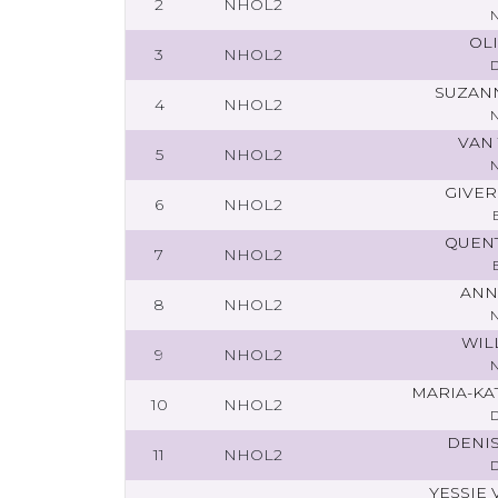
2
NHOL2
OLI
3
NHOL2
SUZAN
4
NHOL2
VAN 
5
NHOL2
GIVE
6
NHOL2
QUENT
7
NHOL2
ANN
8
NHOL2
WIL
9
NHOL2
MARIA-KA
10
NHOL2
DENI
11
NHOL2
YESSIE