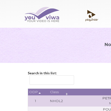
No
Search in this list:
ODP
Class
PET
1
NHOL2
POU