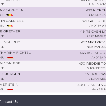
NED
H & L BLANK
RNY CAPPOEN
422 KICK T
BEL
GIVERNY C
IN GALLIERE
577 GALLO D
BEL
ANDREA WI
E GRETHER
419 RS CASH L
NED
RS REININGH
LEMSE ROY
457 MR TRICK
NED
NIEK VAN DER
THARINA FICHTEL
443 ACE SPOO
DEU
ANDREA P
RA VAN EDE
430 REDDIE TO
NED
SUZANNE SC
LS JURGEN
559 JOE C
NED
JILLIAN WES
VER STEIN
425 GD KRIST 
DEU
MAIKE JU
Contact Us