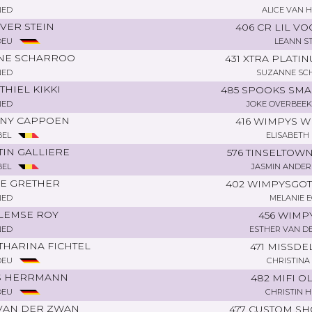
NED
ALICE VAN 
VER STEIN
406 CR LIL V
DEU
LEANN S
NE SCHARROO
431 XTRA PLAT
NED
SUZANNE SC
THIEL KIKKI
485 SPOOKS SM
NED
JOKE OVERBEE
RNY CAPPOEN
416 WIMPYS W
BEL
ELISABETH
IN GALLIERE
576 TINSELTOW
BEL
JASMIN ANDE
E GRETHER
402 WIMPYSGO
NED
MELANIE 
LEMSE ROY
456 WIMP
NED
ESTHER VAN D
THARINA FICHTEL
471 MISSDE
DEU
CHRISTINA
S HERRMANN
482 MIFI 
DEU
CHRISTIN H
 VAN DER ZWAN
477 CUSTOM S