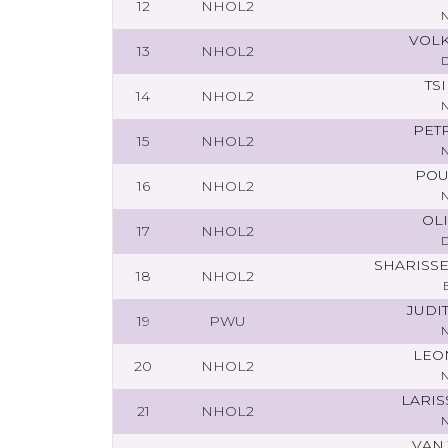
12
NHOL2
VOLK
13
NHOL2
TS
14
NHOL2
PET
15
NHOL2
POU
16
NHOL2
OLI
17
NHOL2
SHARISS
18
NHOL2
JUDI
19
PWU
LEO
20
NHOL2
LARIS
21
NHOL2
VAN 