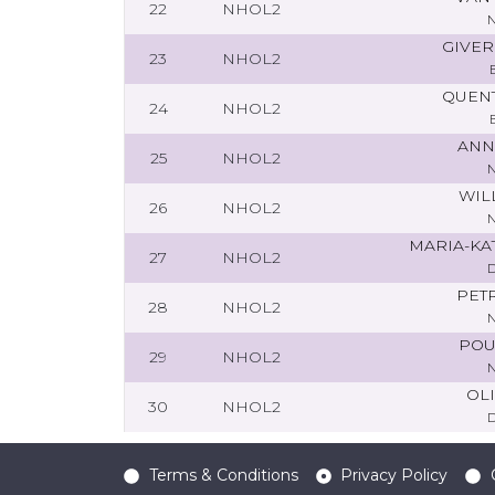
22
NHOL2
GIVE
23
NHOL2
QUENT
24
NHOL2
ANN
25
NHOL2
WIL
26
NHOL2
MARIA-KA
27
NHOL2
PET
28
NHOL2
POU
29
NHOL2
OLI
30
NHOL2
Terms & Conditions
Privacy Policy