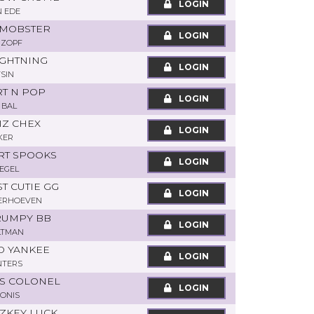
LOGIN
N EDE
E MOBSTER
LOGIN
 ZOPF
IGHTNING
LOGIN
SIN
RT N POP
LOGIN
 BAL
IZ CHEX
LOGIN
KKER
RT SPOOKS
LOGIN
EGEL
T CUTIE GG
LOGIN
TERHOEVEN
RUMPY BB
LOGIN
LTMAN
ED YANKEE
LOGIN
NTERS
AS COLONEL
LOGIN
TONIS
IZKEY LUCK