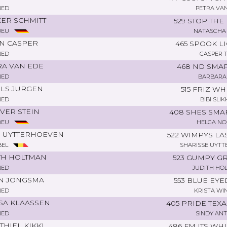
NED
PETRA VA
ER SCHMITT
529 STOP TH
DEU
NATASCHA
IN CASPER
465 SPOOK L
NED
CASPER T
RA VAN EDE
468 ND SMA
NED
BARBARA
LS JURGEN
515 FRIZ WH
NED
BIBI SLI
VER STEIN
408 SHES SMA
DEU
HELGA NO
E UYTTERHOEVEN
522 WIMPYS LAS
BEL
SHARISSE UYT
TH HOLTMAN
523 GUMPY G
NED
JUDITH HO
N JONGSMA
553 BLUE EY
NED
KRISTA WI
SA KLAASSEN
405 PRIDE TEX
NED
SINDY AN
THIEL KIKKI
486 FM ITS WH