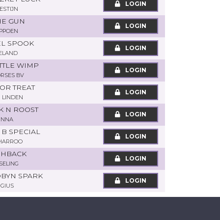
LOGIN
ESTIJN
HE GUN
LOGIN
APPOEN
EL SPOOK
LOGIN
ELAND
ITTLE WIMP
LOGIN
ORSES BV
 OR TREAT
LOGIN
 LINDEN
K N ROOST
LOGIN
INNA
 B SPECIAL
LOGIN
HARROO
ASHBACK
LOGIN
SELING
VOBYN SPARK
LOGIN
NGIUS