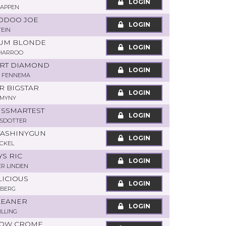
LOGIN
HAPPEN
OODOO JOE
LOGIN
TEIN
INUM BLONDE
LOGIN
HARROO
ART DIAMOND
LOGIN
K FENNEMA
R BIGSTAR
LOGIN
 MYNY
NSSMARTEST
LOGIN
RSDOTTER
TASHINYGUN
LOGIN
ECKEL
YS RIC
LOGIN
ER LINDEN
LICIOUS
LOGIN
 BERG
OLEANER
LOGIN
ILLING
HOW CROME