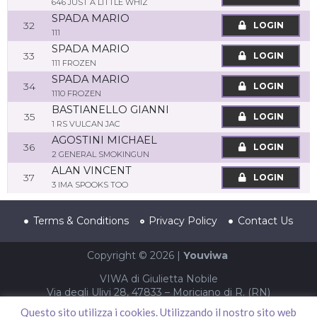
646 JUST A LITTLE WHIZ
SPADA MARIO
32
LOGIN
111
SPADA MARIO
33
LOGIN
111 FROZEN
SPADA MARIO
34
LOGIN
1110 FROZEN
BASTIANELLO GIANNI
35
LOGIN
1 RS VULCAN JAC
AGOSTINI MICHAEL
36
LOGIN
2 GENERAL SMOKINGUN
ALAN VINCENT
37
LOGIN
3 IMA SPOOKS TOO
Terms & Conditions
Privacy Policy
Contact Us
Copyright © 2026 |
Youviwa
VIWA di Giulietta Nobile
Via degli Ulivi 28, 47833 – Moriciano di R. (RN)
P.IVA 04002940403 – CF NBLGTT86S61F052T
Questo sito utilizza i cookies. Utilizzando il nostro sito web