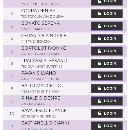
1
LOGIN
756 KH SKEETS CLASSIC
CORRA DENISE
2
LOGIN
762 TOPGUN WHIZ OLENA
BONATO SERENA
3
LOGIN
526 MIFI MAJESTIC
CERANTOLA NICOLE
4
LOGIN
441 THE HICKONA
BORTOLOT IVONNE
5
LOGIN
428 HOLLYWOOD MADE
FRACASSI ALESSANDRO
6
LOGIN
792 DUN LIVET SURPRISE
PAVAN SILVANO
7
LOGIN
446 FM SMART DUSTIN
BALDI MARCELLO
8
LOGIN
492 LAST NIGHT SHOW
RINALDO DESIRE
9
LOGIN
445 JNGERPEP
BAVARESCO FRANCESCO
10
LOGIN
510 ROSITA SURPRISE
BASTIANELLO GIANNI
11
LOGIN
490 RS VULCAN JAC