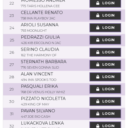
MOMESSO ANDREA
22
LOGIN
775 TARIS HOLLENA CEE
CELLANTE RENATO
23
LOGIN
758 IMA PLAYBOY JAC
ARIOLI SUSANNA
24
LOGIN
793 MOONLIGHT
PEDRAZZI GIULIA
25
LOGIN
426 KIB ERCOLINO N JAC
SERINO CLAUDIA
26
LOGIN
162 THE HARMONY OF
STERNATH BARBARA
27
LOGIN
776 SEVEN GONNA SLID
ALAN VINCENT
28
LOGIN
494 IMA SPOOKS TOO
PASQUALI ERIKA
29
LOGIN
768 DR VENUS HOLLY WHIZ
PIZZATO NICOLETTA
30
LOGIN
429 KING OF MAY
PAVAN SILVANO
31
LOGIN
447 JOE RIO CASH
LUKACKOVA LENKA
32
LOGIN