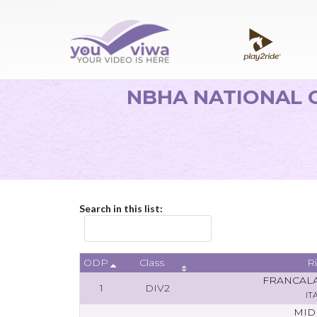
NBHA NATIONAL CH
Search in this list:
ODP
Class
R
FRANCALA
1
DIV2
IT
MIDI