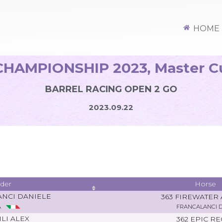
HOME
AMPIONSHIP 2023, Master Cup
BARREL RACING OPEN 2 GO
2023.09.22
ider
Horse
NCI DANIELE
363 FIREWATER
A
FRANCALANCI D
LI ALEX
362 EPIC R