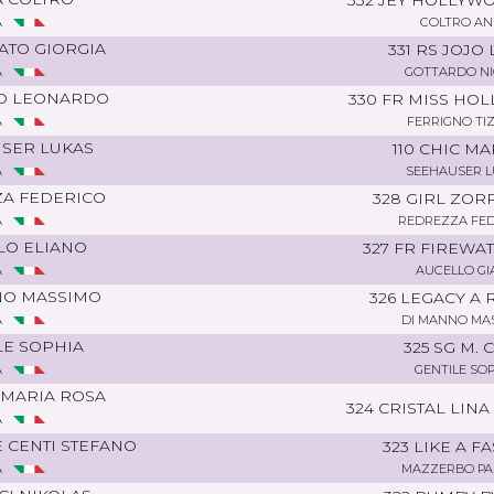
332 JEY HOLLYW
A
COLTRO A
ATO GIORGIA
331 RS JOJO
A
GOTTARDO N
O LEONARDO
330 FR MISS HO
A
FERRIGNO TI
SER LUKAS
110 CHIC MA
A
SEEHAUSER 
A FEDERICO
328 GIRL ZOR
A
REDREZZA FE
LO ELIANO
327 FR FIREWA
A
AUCELLO GI
NO MASSIMO
326 LEGACY A
A
DI MANNO MA
LE SOPHIA
325 SG M. 
A
GENTILE SO
MARIA ROSA
324 CRISTAL LINA
A
 CENTI STEFANO
323 LIKE A FA
A
MAZZERBO PA