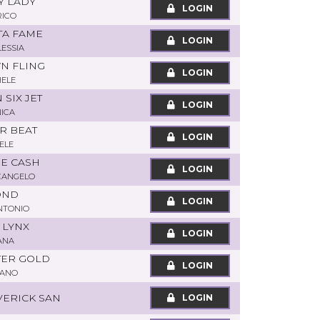
Y LADY
LOGIN
RICO
 TA FAME
LOGIN
LESSIA
WN FLING
LOGIN
HELE
 SIX JET
LOGIN
ICA
ER BEAT
LOGIN
ELE
RE CASH
LOGIN
CANGELO
OND
LOGIN
NTONIO
 LYNX
LOGIN
ANA
ATER GOLD
LOGIN
IANO
VERICK SAN
LOGIN