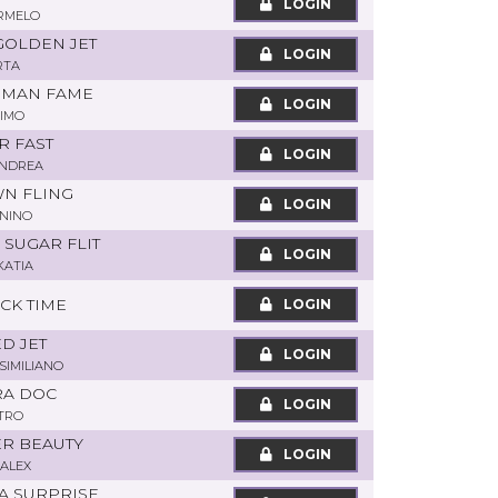
LOGIN
RMELO
GOLDEN JET
LOGIN
RTA
HMAN FAME
LOGIN
IMO
R FAST
LOGIN
ANDREA
WN FLING
LOGIN
NINO
 SUGAR FLIT
LOGIN
KATIA
CK TIME
LOGIN
D JET
LOGIN
SIMILIANO
RA DOC
LOGIN
ETRO
ER BEAUTY
LOGIN
ALEX
A SURPRISE