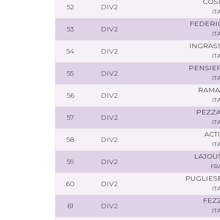
COSI
52
DIV2
IT
FEDERI
53
DIV2
IT
INGRASS
54
DIV2
IT
PENSIE
55
DIV2
IT
RAMAI
56
DIV2
IT
PEZZA
57
DIV2
IT
ACT
58
DIV2
IT
LAJOU
59
DIV2
FR
PUGLIES
60
DIV2
IT
FEZ
61
DIV2
IT