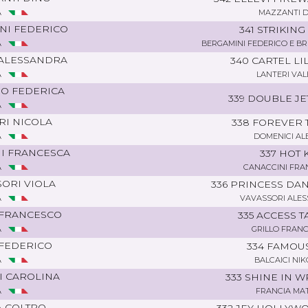
A
MAZZANTI D
NI FEDERICO
341 STRIKING
A
BERGAMINI FEDERICO E B
 ALESSANDRA
340 CARTEL LI
A
LANTERI VAL
O FEDERICA
339 DOUBLE JE
A
RI NICOLA
338 FOREVER 
A
DOMENICI AL
I FRANCESCA
337 HOT 
A
CANACCINI FRA
ORI VIOLA
336 PRINCESS DA
A
VAVASSORI ALE
 FRANCESCO
335 ACCESS T
A
GRILLO FRAN
 FEDERICO
334 FAMOUS
A
BALCAICI NI
I CAROLINA
333 SHINE IN 
A
FRANCIA MA
 COLTRO