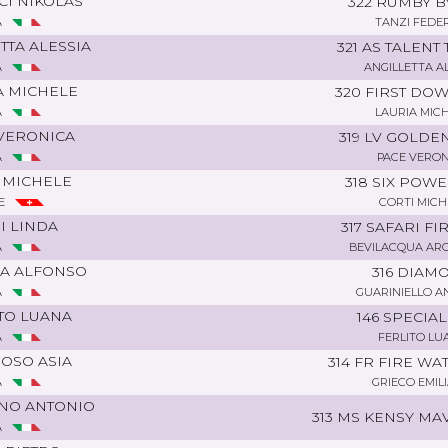
CI NIKOLAS
322 RUMBY B
A
TANZI FEDE
TTA ALESSIA
321 AS TALENT
A
ANGILLETTA A
A MICHELE
320 FIRST DO
A
LAURIA MIC
VERONICA
319 LV GOLDEN
A
PACE VERON
 MICHELE
318 SIX POW
E
CORTI MICH
I LINDA
317 SAFARI FI
A
BEVILACQUA AR
A ALFONSO
316 DIAM
A
GUARINIELLO A
TO LUANA
146 SPECIAL
A
FERLITO LU
OSO ASIA
314 FR FIRE W
A
GRIECO EMIL
ANO ANTONIO
313 MS KENSY MA
A