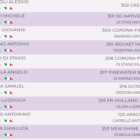
LI ALESSIO
302 CA
A
SI MICHELE
301 SG NATIV
A
DI STASI MIC
 GIOVANNI
300 CORONA F
A
BARBARO AN
NO ANTONIO
299 ROCKET 
A
TERENTINO AN
O DI STASIO
298 CORONA 
A
DI STASIO FI
LLA ANGELO
297 FIREWATER 
A
DI MANNO MA
LA SAMUEL
296 SCIT
A
VERDONI AN
 LUDOVICA
295 FR HOLLAND
A
OLLEIA LUDO
O ANTONINO
120 APA
A
CAPPELLO AN
A GIANLUCA
293 NEW SHINE
A
DI PAOLA GIA