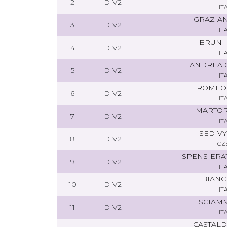
2
DIV2
IT
GRAZIAN
3
DIV2
IT
BRUNI 
4
DIV2
IT
ANDREA 
5
DIV2
IT
ROMEO
6
DIV2
IT
MARTOR
7
DIV2
IT
SEDIVY
8
DIV2
CZ
SPENSIERA
9
DIV2
IT
BIANC
10
DIV2
IT
SCIAMM
11
DIV2
IT
CASTALD