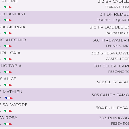
 PIETRO
312 BR CADILL
A
FERRANTE ON
CO FANFANI
311 DF REDB
A
DOUBLE - F QUART
IA GIORGIA
310 FR DOUBLE 
A
INGRASSIA GI
RO ANTONIO
309 FIREWATER
A
PENSIERO MI
OLI GAIA
308 SHESA COWB
A
CASTELLI FIO
NO TOBIA
307 ELLEVI CAP
A
PEZZANO TO
IS ALICE
306 C.L. SPATA
A
S MATHIEU
305 CANDY FAMO
A
E SALVATORE
304 FULL EYSA
A
ZA ROSA
303 RUNAWAY
A
FEZZA RO