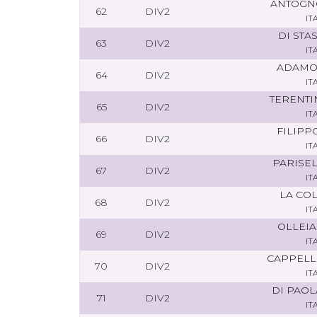
ANTOGNO
62
DIV2
IT
DI STA
63
DIV2
IT
ADAMO
64
DIV2
IT
TERENTI
65
DIV2
IT
FILIPP
66
DIV2
IT
PARISE
67
DIV2
IT
LA CO
68
DIV2
IT
OLLEIA
69
DIV2
IT
CAPPELL
70
DIV2
IT
DI PAOL
71
DIV2
IT