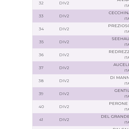
32
DIV2
IT
CECCHIN
33
DIV2
IT
PREZIOS
34
DIV2
IT
SEEHAU
35
DIV2
IT
REDREZZ
36
DIV2
IT
AUCEL
37
DIV2
IT
DI MAN
38
DIV2
IT
GENTI
39
DIV2
IT
PERONE 
40
DIV2
IT
DEL GRANDE
41
DIV2
IT