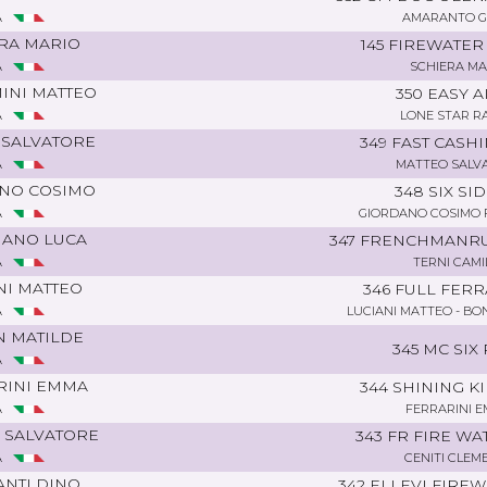
A
AMARANTO G
RA MARIO
145 FIREWATE
A
SCHIERA MA
INI MATTEO
350 EASY A
A
LONE STAR R
 SALVATORE
349 FAST CASH
A
MATTEO SALV
NO COSIMO
348 SIX SI
A
GIORDANO COSIMO
IANO LUCA
347 FRENCHMANR
A
TERNI CAMI
NI MATTEO
346 FULL FER
A
LUCIANI MATTEO - BO
N MATILDE
345 MC SIX
A
RINI EMMA
344 SHINING KI
A
FERRARINI 
 SALVATORE
343 FR FIRE W
A
CENITI CLEM
NTI DINO
342 ELLEVI FIRE