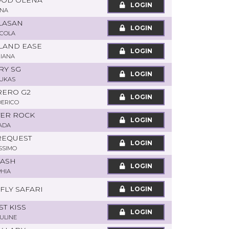
OOD OLENA
LOGIN
NNA
 LASAN
LOGIN
ICOLA
LLAND EASE
LOGIN
ZIANA
RY SG
LOGIN
LUKAS
RERO G2
LOGIN
DERICO
TER ROCK
LOGIN
ADA
 REQUEST
LOGIN
SSIMO
CASH
LOGIN
PHIA
 FLY SAFARI
LOGIN
ST KISS
LOGIN
ULINE