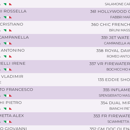
A
SALAMONE CA
I ROSSELLA
361 HOLLYWOOD 
A
FABBRI MA
CRISTIANO
360 CHIC FRENC
A
BRUNI MASS
CAMPANELLA
359 JET WATE
A
CAMPANELLA 
 ANTONINO
358 ROYAL DA
A
ROMEO ANTO
ELLI IRENE
357 VR FIREWATER
A
BOCHICCHIO 
 VLADIMIR
135 EDDIE SHO
E
TO FRANCESCO
355 INFLAME
A
SPENSIERATO MAS
HI PIETRO
354 DUAL MI
A
BIANCHI PI
ETTA ALEX
353 FR FIREWAT
A
SCIAMMETTA 
O GIOVANNI
352 GM DOC OLEN