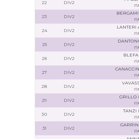
22
DIV2
IT
BERGAMI
23
DIV2
IT
LANTERI
24
DIV2
IT
DANTONI
25
DIV2
IT
BLEFA
26
DIV2
IT
CANACCIN
27
DIV2
IT
VAVASS
28
DIV2
IT
GRILLO
29
DIV2
IT
TANZI
30
DIV2
IT
GARRIN
31
DIV2
IT
ANNA