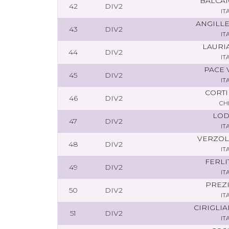
BALCAI
42
DIV2
IT
ANGILLE
43
DIV2
IT
LAURI
44
DIV2
IT
PACE 
45
DIV2
IT
CORTI
46
DIV2
CH
LOD
47
DIV2
IT
VERZOL
48
DIV2
IT
FERLI
49
DIV2
IT
PREZI
50
DIV2
IT
CIRIGLI
51
DIV2
IT