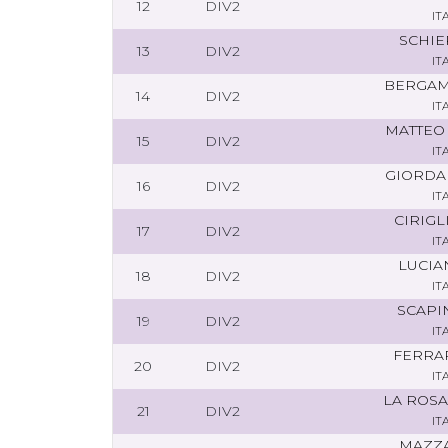
12
DIV2
IT
SCHIE
13
DIV2
IT
BERGAM
14
DIV2
IT
MATTEO
15
DIV2
IT
GIORDA
16
DIV2
IT
CIRIGL
17
DIV2
IT
LUCIA
18
DIV2
IT
SCAPI
19
DIV2
IT
FERRA
20
DIV2
IT
LA ROSA
21
DIV2
IT
MAZZA