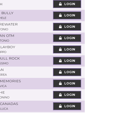
SH
LOGIN
E BULLY
LOGIN
HELE
IREWATER
LOGIN
TONIO
MAN OTM
LOGIN
TONIO
PLAYBOY
LOGIN
LIPPO
BULL ROCK
LOGIN
SSIMO
AN
LOGIN
DREA
 MEMORIES
LOGIN
VICA
CHE
LOGIN
TONINO
 CANADAS
LOGIN
NLUCA