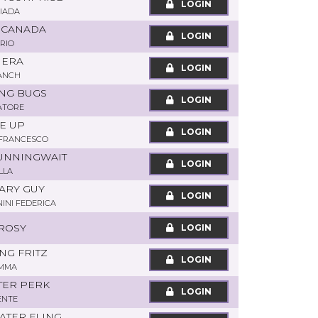
LOGIN
IADA
R CANADA
LOGIN
RIO
IERA
LOGIN
ANCH
ING BUGS
LOGIN
ATORE
DE UP
LOGIN
 FRANCESCO
UNNINGWAIT
LOGIN
LLA
RARY GUY
LOGIN
NINI FEDERICA
 ROSY
LOGIN
NG FRITZ
LOGIN
EMMA
ATER PERK
LOGIN
ENTE
WATER FLING