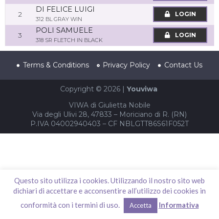
DI FELICE LUIGI
2
LOGIN
312 BL GRAY WIN
POLI SAMUELE
3
LOGIN
318 SR FLETCH IN BLACK
Terms & Conditions
Privacy Policy
Contact Us
Copyright © 2026 |
Youviwa
VIWA di Giulietta Nobile
Via degli Ulivi 28, 47833 – Moriciano di R. (RN)
P.IVA 04002940403 – CF NBLGTT86S61F052T
Questo sito utilizza i cookies. Utilizzando il nostro sito web
dichiari di accettare e acconsentire all’utilizzo dei cookies in
conformità con i termini di uso.
Informativa
Accetta