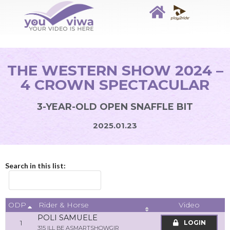
THE WESTERN SHOW 2024 –
4 CROWN SPECTACULAR
3-YEAR-OLD OPEN SNAFFLE BIT
2025.01.23
Search in this list:
ODP
Video
Rider & Horse
POLI SAMUELE
1
LOGIN
315 ILL BE ASMARTSHOWGIR