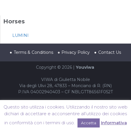
Horses
LUMINI
Terms & Conditions
Privacy Policy
Contact Us
Copyright © 2026 |
Youviwa
VIWA di Giulietta Nobile
Via degli Ulivi 28, 47833 – Moriciano di R. (RN)
P.IVA 04002940403 – CF NBLGTT86S61F052T
Questo sito utilizza i cookies. Utilizzando il nostro sito web
dichiari di accettare e acconsentire all’utilizzo dei cookies
in conformità con i termini di uso.
Informativa
Accetta