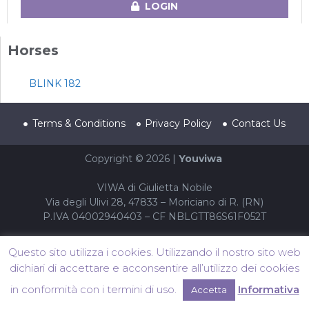
LOGIN
Horses
BLINK 182
Terms & Conditions
Privacy Policy
Contact Us
Copyright © 2026 |
Youviwa
VIWA di Giulietta Nobile
Via degli Ulivi 28, 47833 – Moriciano di R. (RN)
P.IVA 04002940403 – CF NBLGTT86S61F052T
Questo sito utilizza i cookies. Utilizzando il nostro sito web
dichiari di accettare e acconsentire all’utilizzo dei cookies
in conformità con i termini di uso.
Informativa
Accetta