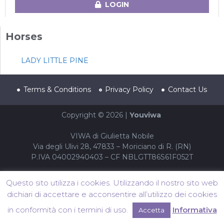
LOGIN
Horses
LADY LITTLE PINE
Terms & Conditions
Privacy Policy
Contact Us
Copyright © 2026 |
Youviwa
VIWA di Giulietta Nobile
Via degli Ulivi 28, 47833 – Moriciano di R. (RN)
P.IVA 04002940403 – CF NBLGTT86S61F052T
Questo sito utilizza i cookies. Utilizzando il nostro sito web
dichiari di accettare e acconsentire all’utilizzo dei cookies
in conformità con i termini di uso.
Informativa
Accetta