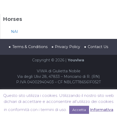
Horses
NAI
Terms & Conditions
Privacy Policy
Contact Us
Copyright © 2026 |
Youviwa
VIWA di Giulietta Nobile
Via degli Ulivi 28, 47833 – Moriciano di R. (RN)
P.IVA 04002940403 – CF NBLGTT86S61F052T
Questo sito utilizza i cookies. Utilizzando il nostro sito web
dichiari di accettare e acconsentire all’utilizzo dei cookies
in conformità con i termini di uso.
Informativa
Accetta