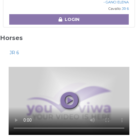
- GANCI ELENA
Cavallo:
JR 6
LOGIN
Horses
JR 6