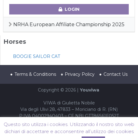
LOGIN
NRHA European Affiliate Championship 2025
Horses
BOOGIE SAILOR CAT
Terms & Conditions
Privacy Policy
Contact Us
Copyright © 2026 |
Youviwa
VIWA di Giulietta Nobile
Via degli Ulivi 28, 47833 – Moriciano di R. (RN)
P.IVA 04002940403 – CF NBLGTT86S61F052T
Questo sito utilizza i cookies. Utilizzando il nostro sito web
dichiari di accettare e acconsentire all’utilizzo dei cookies