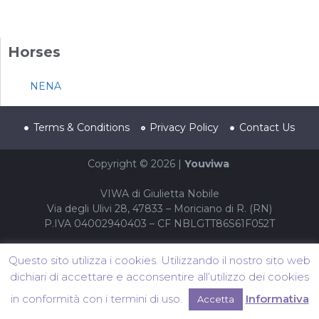
Horses
NENA
Terms & Conditions
Privacy Policy
Contact Us
Copyright © 2026 |
Youviwa
VIWA di Giulietta Nobile
Via degli Ulivi 28, 47833 – Moriciano di R. (RN)
P.IVA 04002940403 – CF NBLGTT86S61F052T
Questo sito utilizza i cookies. Utilizzando il nostro sito web
dichiari di accettare e acconsentire all’utilizzo dei cookies
in conformità con i termini di uso.
Informativa
Accetta