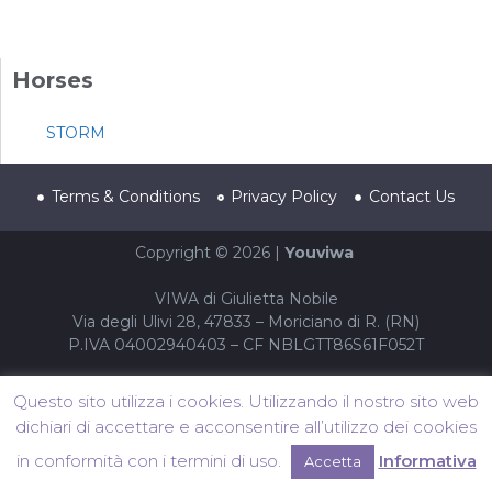
Horses
STORM
Terms & Conditions
Privacy Policy
Contact Us
Copyright © 2026 |
Youviwa
VIWA di Giulietta Nobile
Via degli Ulivi 28, 47833 – Moriciano di R. (RN)
P.IVA 04002940403 – CF NBLGTT86S61F052T
Questo sito utilizza i cookies. Utilizzando il nostro sito web
dichiari di accettare e acconsentire all’utilizzo dei cookies
in conformità con i termini di uso.
Informativa
Accetta