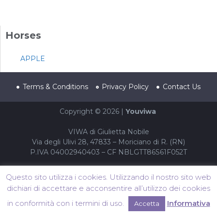
Horses
APPLE
Terms & Conditions
Privacy Policy
Contact Us
Copyright © 2026 |
Youviwa
VIWA di Giulietta Nobile
Via degli Ulivi 28, 47833 – Moriciano di R. (RN)
P.IVA 04002940403 – CF NBLGTT86S61F052T
Questo sito utilizza i cookies. Utilizzando il nostro sito web
dichiari di accettare e acconsentire all’utilizzo dei cookies
in conformità con i termini di uso.
Informativa
Accetta