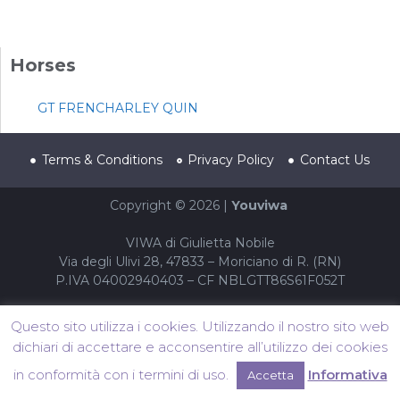
Horses
GT FRENCHARLEY QUIN
Terms & Conditions
Privacy Policy
Contact Us
Copyright © 2026 |
Youviwa
VIWA di Giulietta Nobile
Via degli Ulivi 28, 47833 – Moriciano di R. (RN)
P.IVA 04002940403 – CF NBLGTT86S61F052T
Questo sito utilizza i cookies. Utilizzando il nostro sito web
dichiari di accettare e acconsentire all’utilizzo dei cookies
in conformità con i termini di uso.
Informativa
Accetta