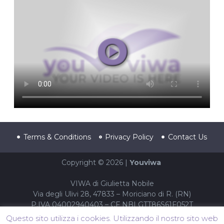
Terms & Conditions
Privacy Policy
Contact Us
Copyright © 2026 |
Youviwa
VIWA di Giulietta Nobile
Via degli Ulivi 28, 47833 – Moriciano di R. (RN)
P.IVA 04002940403 – CF NBLGTT86S61F052T
Questo sito utilizza i cookies. Utilizzando il nostro sito web