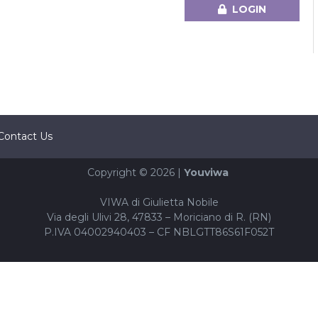
LOGIN
Contact Us
Copyright © 2026 |
Youviwa
VIWA di Giulietta Nobile
Via degli Ulivi 28, 47833 – Moriciano di R. (RN)
P.IVA 04002940403 – CF NBLGTT86S61F052T