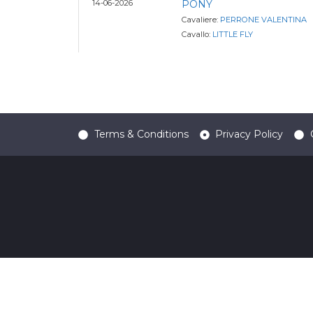
14-06-2026
PONY
Cavaliere:
PERRONE VALENTINA
Cavallo:
LITTLE FLY
Terms & Conditions
Privacy Policy