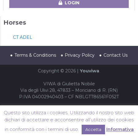
LOGIN
Horses
CT ADEL
Terms & Conditions
Privacy Policy
Contact Us
Copyright © 2026 |
Youviwa
VIWA di Giulietta Nobile
Via degli Ulivi 28, 47833 – Moriciano di R. (RN)
P.IVA 04002940403 – CF NBLGTT86S61F052T
Questo sito utilizza i cookies. Utilizzando il nostro sito web
dichiari di accettare e acconsentire all’utilizzo dei cookies
in conformità con i termini di uso.
Informativa
Accetta