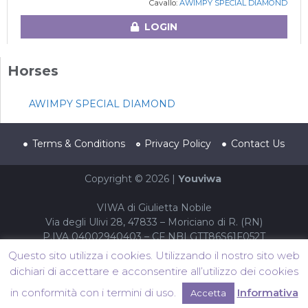
Cavallo:
AWIMPY SPECIAL DIAMOND
LOGIN
Horses
AWIMPY SPECIAL DIAMOND
Terms & Conditions
Privacy Policy
Contact Us
Copyright © 2026 |
Youviwa
VIWA di Giulietta Nobile
Via degli Ulivi 28, 47833 – Moriciano di R. (RN)
P.IVA 04002940403 – CF NBLGTT86S61F052T
Questo sito utilizza i cookies. Utilizzando il nostro sito web
dichiari di accettare e acconsentire all’utilizzo dei cookies
in conformità con i termini di uso.
Informativa
Accetta