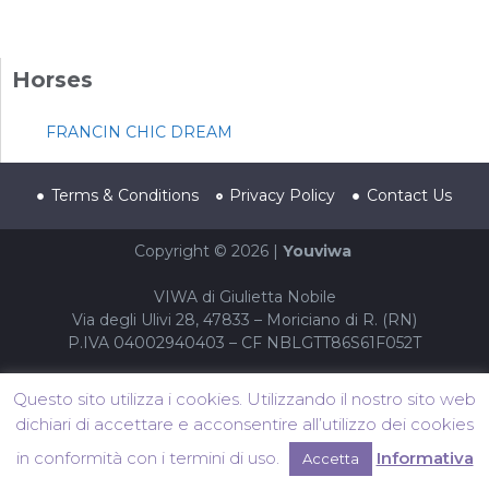
Horses
FRANCIN CHIC DREAM
Terms & Conditions
Privacy Policy
Contact Us
Copyright © 2026 |
Youviwa
VIWA di Giulietta Nobile
Via degli Ulivi 28, 47833 – Moriciano di R. (RN)
P.IVA 04002940403 – CF NBLGTT86S61F052T
Questo sito utilizza i cookies. Utilizzando il nostro sito web
dichiari di accettare e acconsentire all’utilizzo dei cookies
in conformità con i termini di uso.
Informativa
Accetta