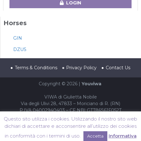
LOGIN
Horses
GIN
DZUS
Terms & Conditions
Privacy Policy
Contact Us
Copyright © 2026 |
Youviwa
VIWA di Giulietta Nobile
Via degli Ulivi 28, 47833 – Moriciano di R. (RN)
P.IVA 04002940403 – CF NBLGTT86S61F052T
Questo sito utilizza i cookies. Utilizzando il nostro sito web
dichiari di accettare e acconsentire all’utilizzo dei cookies
in conformità con i termini di uso.
Informativa
Accetta