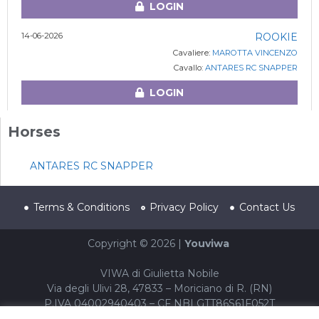
LOGIN
14-06-2026
ROOKIE
Cavaliere:
MAROTTA VINCENZO
Cavallo:
ANTARES RC SNAPPER
LOGIN
Horses
ANTARES RC SNAPPER
Terms & Conditions
Privacy Policy
Contact Us
Copyright © 2026 |
Youviwa
VIWA di Giulietta Nobile
Via degli Ulivi 28, 47833 – Moriciano di R. (RN)
P.IVA 04002940403 – CF NBLGTT86S61F052T