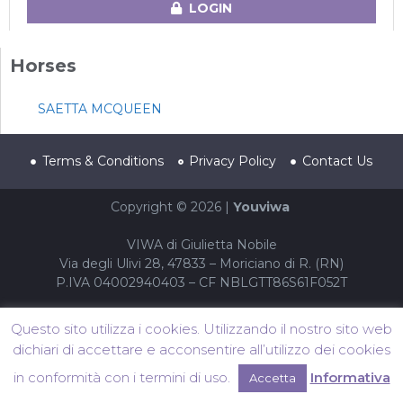
LOGIN
Horses
SAETTA MCQUEEN
Terms & Conditions
Privacy Policy
Contact Us
Copyright © 2026 |
Youviwa
VIWA di Giulietta Nobile
Via degli Ulivi 28, 47833 – Moriciano di R. (RN)
P.IVA 04002940403 – CF NBLGTT86S61F052T
Questo sito utilizza i cookies. Utilizzando il nostro sito web
dichiari di accettare e acconsentire all’utilizzo dei cookies
in conformità con i termini di uso.
Informativa
Accetta