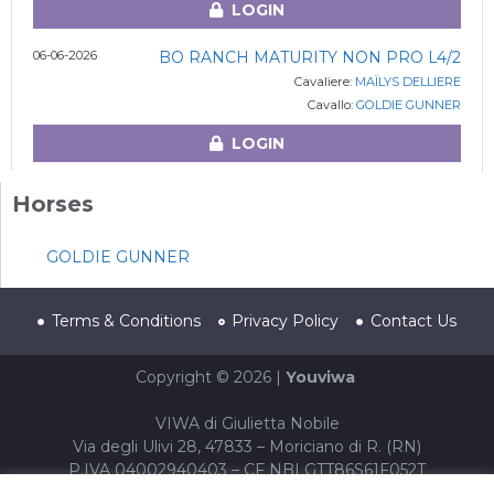
LOGIN
06-06-2026
BO RANCH MATURITY NON PRO L4/2
Cavaliere:
MAÏLYS DELLIERE
Cavallo:
GOLDIE GUNNER
LOGIN
Horses
GOLDIE GUNNER
Terms & Conditions
Privacy Policy
Contact Us
Copyright © 2026 |
Youviwa
VIWA di Giulietta Nobile
Via degli Ulivi 28, 47833 – Moriciano di R. (RN)
P.IVA 04002940403 – CF NBLGTT86S61F052T