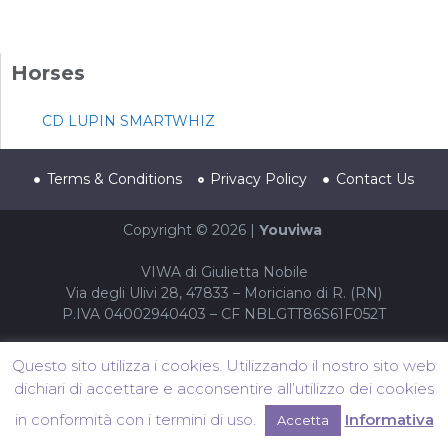
Horses
CD LUPIN SMARTWHIZ
Terms & Conditions
Privacy Policy
Contact Us
Copyright © 2026 |
Youviwa
VIWA di Giulietta Nobile
Via degli Ulivi 28, 47833 – Moriciano di R. (RN)
P.IVA 04002940403 – CF NBLGTT86S61F052T
Questo sito utilizza i cookies. Utilizzando il nostro sito web
dichiari di accettare e acconsentire all’utilizzo dei cookies
in conformità con i termini di uso.
Informativa
Accetta