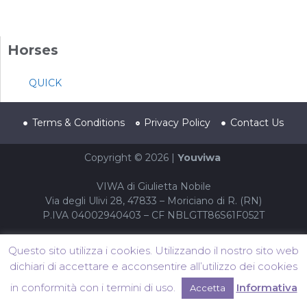
Horses
QUICK
Terms & Conditions
Privacy Policy
Contact Us
Copyright © 2026 |
Youviwa
VIWA di Giulietta Nobile
Via degli Ulivi 28, 47833 – Moriciano di R. (RN)
P.IVA 04002940403 – CF NBLGTT86S61F052T
Questo sito utilizza i cookies. Utilizzando il nostro sito web
dichiari di accettare e acconsentire all’utilizzo dei cookies
in conformità con i termini di uso.
Informativa
Accetta