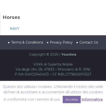
Horses
NAVY
Terms & Conditions
Privacy Policy
Contact Us
Copyright © 2026 |
Youviwa
VIWA di Giulietta Nobile
Via degli Ulivi 28, 47833 – Moriciano di R. (RN)
P.IVA 04002940403 – CF NBLGTT86S61F052T
Questo sito utilizza i cookies. Utilizzando il nostro sito web
dichiari di accettare e acconsentire all’utilizzo dei cookies
in conformità con i termini di uso.
Informativa
Accetta