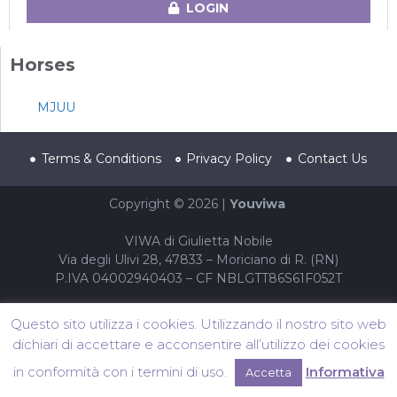
LOGIN
Horses
MJUU
Terms & Conditions
Privacy Policy
Contact Us
Copyright © 2026 |
Youviwa
VIWA di Giulietta Nobile
Via degli Ulivi 28, 47833 – Moriciano di R. (RN)
P.IVA 04002940403 – CF NBLGTT86S61F052T
Questo sito utilizza i cookies. Utilizzando il nostro sito web
dichiari di accettare e acconsentire all’utilizzo dei cookies
in conformità con i termini di uso.
Informativa
Accetta