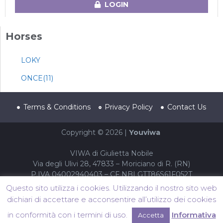
LOGIN
Horses
LOKY
ONCE(11)
Terms & Conditions
Privacy Policy
Contact Us
Copyright © 2026 |
Youviwa
VIWA di Giulietta Nobile
Via degli Ulivi 28, 47833 – Moriciano di R. (RN)
P.IVA 04002940403 – CF NBLGTT86S61F052T
Questo sito utilizza i cookies. Utilizzando il nostro sito web
dichiari di accettare e acconsentire all’utilizzo dei cookies
in conformità con i termini di uso.
Informativa
Accetta