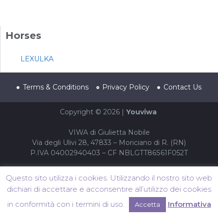
Horses
LEXULKA
Terms & Conditions
Privacy Policy
Contact Us
Copyright © 2026 |
Youviwa
VIWA di Giulietta Nobile
Via degli Ulivi 28, 47833 – Moriciano di R. (RN)
P.IVA 04002940403 – CF NBLGTT86S61F052T
Questo sito utilizza i cookies. Utilizzando il nostro sito web
dichiari di accettare e acconsentire all’utilizzo dei cookies
in conformità con i termini di uso.
Informativa
Accetta