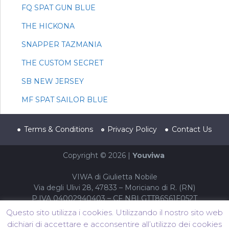
FQ SPAT GUN BLUE
THE HICKONA
SNAPPER TAZMANIA
THE CUSTOM SECRET
SB NEW JERSEY
MF SPAT SAILOR BLUE
Terms & Conditions
Privacy Policy
Contact Us
Copyright © 2026 |
Youviwa
VIWA di Giulietta Nobile
Via degli Ulivi 28, 47833 – Moriciano di R. (RN)
P.IVA 04002940403 – CF NBLGTT86S61F052T
Questo sito utilizza i cookies. Utilizzando il nostro sito web
dichiari di accettare e acconsentire all’utilizzo dei cookies