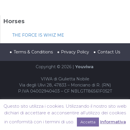
Horses
THE FORCE IS WHIZ ME
Terms & Conditions
Privacy Policy
Contact Us
Copyright © 2026 |
Youviwa
VIWA di Giulietta Nobile
Via degli Ulivi 28, 47833 – Moriciano di R. (RN)
P.IVA 04002940403 – CF NBLGTT86S61F052T
Questo sito utilizza i cookies. Utilizzando il nostro sito web
dichiari di accettare e acconsentire all’utilizzo dei cookies
in conformità con i termini di uso.
Informativa
Accetta