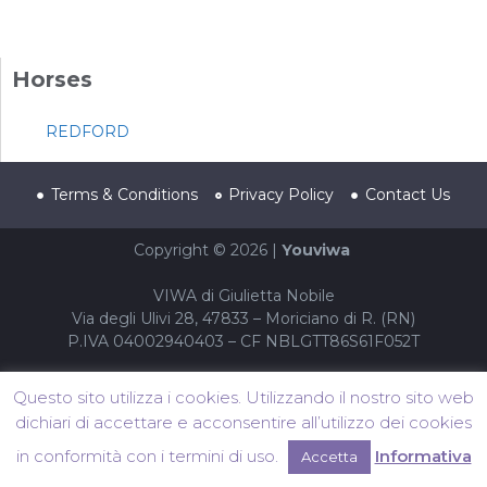
Horses
REDFORD
Terms & Conditions
Privacy Policy
Contact Us
Copyright © 2026 |
Youviwa
VIWA di Giulietta Nobile
Via degli Ulivi 28, 47833 – Moriciano di R. (RN)
P.IVA 04002940403 – CF NBLGTT86S61F052T
Questo sito utilizza i cookies. Utilizzando il nostro sito web
dichiari di accettare e acconsentire all’utilizzo dei cookies
in conformità con i termini di uso.
Informativa
Accetta