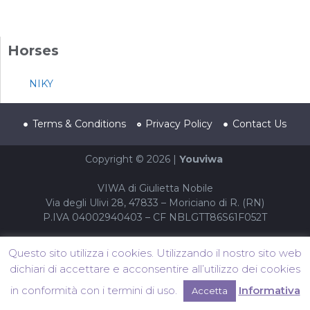
Horses
NIKY
Terms & Conditions
Privacy Policy
Contact Us
Copyright © 2026 |
Youviwa
VIWA di Giulietta Nobile
Via degli Ulivi 28, 47833 – Moriciano di R. (RN)
P.IVA 04002940403 – CF NBLGTT86S61F052T
Questo sito utilizza i cookies. Utilizzando il nostro sito web
dichiari di accettare e acconsentire all’utilizzo dei cookies
in conformità con i termini di uso.
Informativa
Accetta