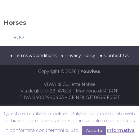
Horses
BOO
Terms & Conditions
Privacy Policy
Contact Us
Copyright © 2026 |
Youviwa
VIWA di Giulietta Nobile
Via degli Ulivi 28, 47833 – Moriciano di R. (RN)
P.IVA 04002940403 – CF NBLGTT86S61F052T
Questo sito utilizza i cookies. Utilizzando il nostro sito web
dichiari di accettare e acconsentire all’utilizzo dei cookies
in conformità con i termini di uso.
Informativa
Accetta