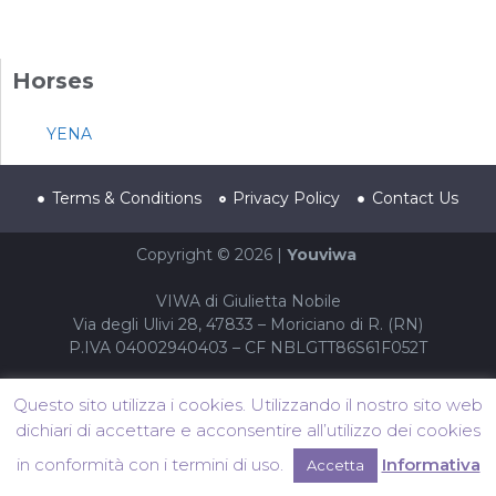
Horses
YENA
Terms & Conditions
Privacy Policy
Contact Us
Copyright © 2026 |
Youviwa
VIWA di Giulietta Nobile
Via degli Ulivi 28, 47833 – Moriciano di R. (RN)
P.IVA 04002940403 – CF NBLGTT86S61F052T
Questo sito utilizza i cookies. Utilizzando il nostro sito web
dichiari di accettare e acconsentire all’utilizzo dei cookies
in conformità con i termini di uso.
Informativa
Accetta