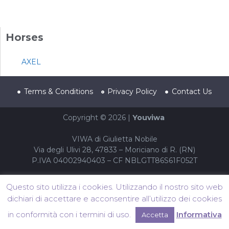
Horses
AXEL
Terms & Conditions
Privacy Policy
Contact Us
Copyright © 2026 |
Youviwa
VIWA di Giulietta Nobile
Via degli Ulivi 28, 47833 – Moriciano di R. (RN)
P.IVA 04002940403 – CF NBLGTT86S61F052T
Questo sito utilizza i cookies. Utilizzando il nostro sito web
dichiari di accettare e acconsentire all’utilizzo dei cookies
in conformità con i termini di uso.
Informativa
Accetta