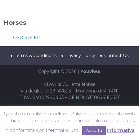
Horses
OSO SOLEIL
Terms & Conditions
Privacy Policy
Contact Us
Copyright © 2026 |
Youviwa
VIWA di Giulietta Nobile
Via degli Ulivi 28, 47833 – Moriciano di R. (RN)
P.IVA 04002940403 – CF NBLGTT86S61F052T
Questo sito utilizza i cookies. Utilizzando il nostro sito web
dichiari di accettare e acconsentire all’utilizzo dei cookies
in conformità con i termini di uso.
Informativa
Accetta