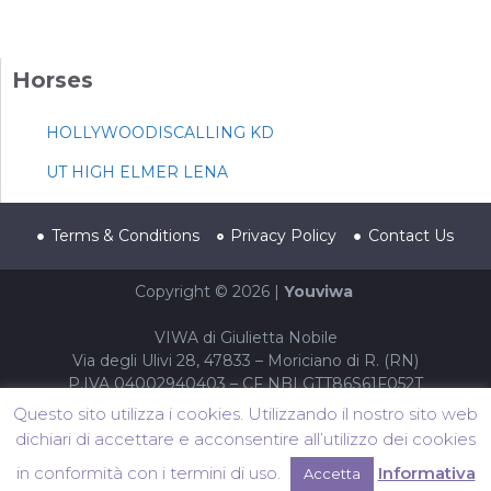
Horses
HOLLYWOODISCALLING KD
UT HIGH ELMER LENA
Terms & Conditions
Privacy Policy
Contact Us
Copyright © 2026 |
Youviwa
VIWA di Giulietta Nobile
Via degli Ulivi 28, 47833 – Moriciano di R. (RN)
P.IVA 04002940403 – CF NBLGTT86S61F052T
Questo sito utilizza i cookies. Utilizzando il nostro sito web
dichiari di accettare e acconsentire all’utilizzo dei cookies
in conformità con i termini di uso.
Informativa
Accetta